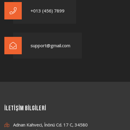
+013 (456) 7899
support@gmail.com
İLETİŞİM BİLGİLERİ
Adnan Kahveci, İnönü Cd. 17 C, 34580